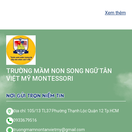
CẢM NHẬN BẰNG GIÁC QUAN
m
Xem thêm
TRƯỜNG MẦM NON SONG NGỮ TÂN
VIỆT MỸ MONTESSORI
NƠI GỬI TRỌN NIỀM TIN
Địa chỉ: 105/13 TL37 Phường Thạnh Lộc Quận 12 Tp.HCM
0933679516
truongmamnontanvietmy@gmail.com