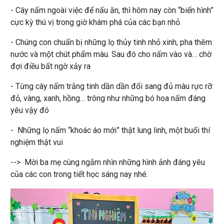
- Cây nấm ngoài việc để nấu ăn, thì hôm nay còn “biến hình”
cực kỳ thú vị trong giờ khám phá của các bạn nhỏ.
- Chúng con chuẩn bị những lọ thủy tinh nhỏ xinh, pha thêm
nước và một chút phẩm màu. Sau đó cho nấm vào và… chờ
đợi điều bất ngờ xảy ra
- Từng cây nấm trắng tinh dần dần đổi sang đủ màu rực rỡ:
đỏ, vàng, xanh, hồng… trông như những bó hoa nấm đáng
yêu vậy đó
- Những lọ nấm “khoác áo mới” thật lung linh, một buổi thí
nghiệm thật vui
--> Mời ba mẹ cùng ngắm nhìn những hình ảnh đáng yêu
của các con trong tiết học sáng nay nhé.